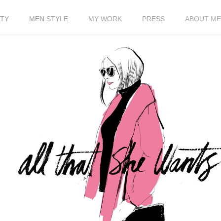
TY
MEN STYLE
MY WORK
PRESS
ABOUT ME