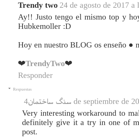
Trendy two
24 de agosto de 2017 a 
Ay!! Justo tengo el mismo top y ho
Hubkemoller :D
Hoy en nuestro BLOG os enseño ●
❤️
TrendyTwo
❤
Responder
Respuestas
سنگ ساختمان
4 de septiembre de 2
Very interesting workaround to mak
definitely give it a try in one of 
post.