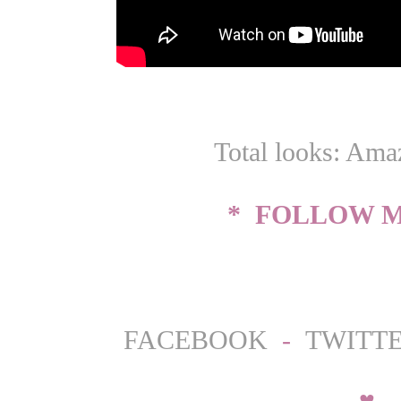
Total looks: Ama
* FOLLOW M
FACEBOOK
-
TWITT
♥