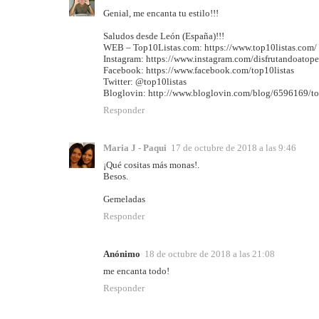
Genial, me encanta tu estilo!!!
Saludos desde León (España)!!!
WEB – Top10Listas.com: https://www.top10listas.com/
Instagram: https://www.instagram.com/disfrutandoatope
Facebook: https://www.facebook.com/top10listas
Twitter: @top10listas
Bloglovin: http://www.bloglovin.com/blog/6596169/t
Responder
Maria J - Paqui
17 de octubre de 2018 a las 9:46
¡Qué cositas más monas!.
Besos.
Gemeladas
Responder
Anónimo
18 de octubre de 2018 a las 21:08
me encanta todo!
Responder