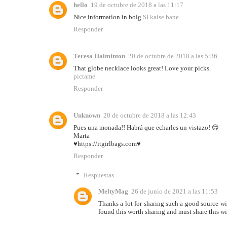
hello
19 de octubre de 2018 a las 11:17
Nice information in bolg.
SI kaise bane
Responder
Teresa Halminton
20 de octubre de 2018 a las 5:36
That globe necklace looks great! Love your picks.
pictame
Responder
Unknown
20 de octubre de 2018 a las 12:43
Pues una monada!! Habrá que echarles un vistazo! 😊
Marta
♥️https://itgirlbags.com♥️
Responder
Respuestas
MeltyMag
26 de junio de 2021 a las 11:53
Thanks a lot for sharing such a good source wit
found this worth sharing and must share this wit