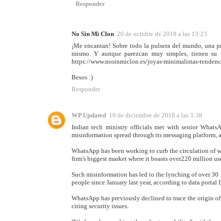
Responder
No Sin Mi Clon
20 de octubre de 2018 a las 13:23
¡Me encantan! Sobre todo la pulsera del mundo, una pr
mismo. Y aunque parezcan muy simples, tienen su té
https://www.nosinmiclon.es/joyas-minimalistas-tendencia
Besos :)
Responder
WP Updated
10 de diciembre de 2018 a las 3:38
Indian tech ministry officials met with senior WhatsA
misinformation spread through its messaging platform, a
WhatsApp has been working to curb the circulation of wh
firm's biggest market where it boasts over220 million us
Such misinformation has led to the lynching of over 30
people since January last year, according to data portal
WhatsApp has previously declined to trace the origin of
citing security issues.