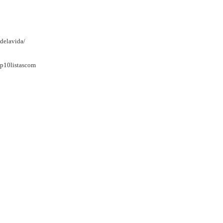
delavida/
op10listascom