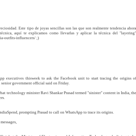
eciosidad. Este tipo de joyas sencillas son las que son realmente tendencia ahor
cnica, aquí te explicamos como llevarlas y aplicar la técnica del "layering
-outfits-influencers/ ;)
pp executives thisweek to ask the Facebook unit to start tracing the origins o
 senior government official said on Friday.
at technology minister Ravi Shankar Prasad termed "sinister" content in India, th
ers.
 IndiaSpend, prompting Prasad to call on WhatsApp to trace its origins.
 messages,