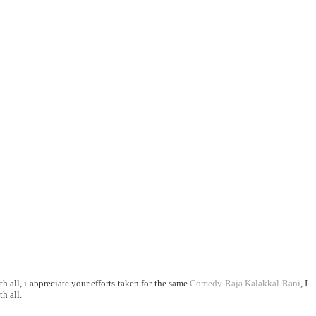
h all, i appreciate your efforts taken for the same
Comedy Raja Kalakkal Rani
, I
h all.