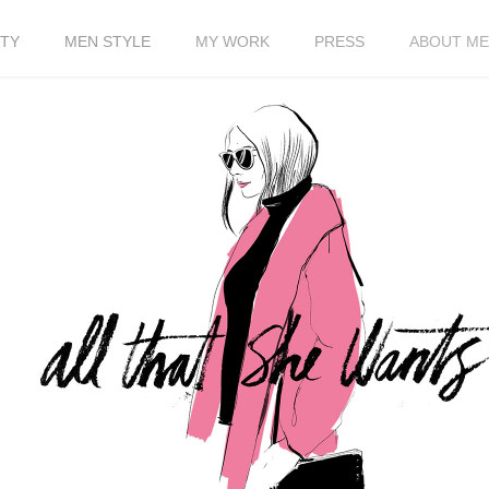
TY
MEN STYLE
MY WORK
PRESS
ABOUT ME