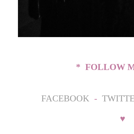
* FOLLOW M
FACEBOOK
-
TWITT
♥