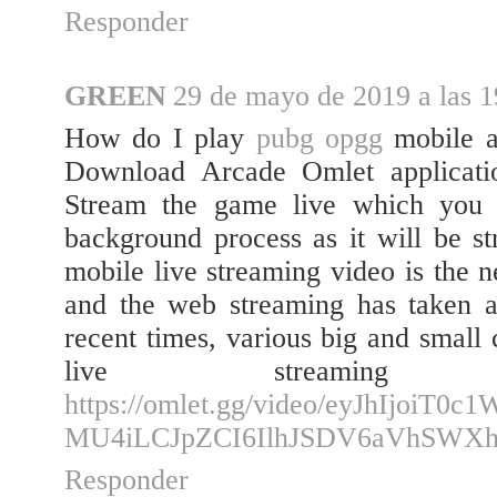
Responder
GREEN
29 de mayo de 2019 a las 1
How do I play
pubg opgg
mobile a
Download Arcade Omlet applicatio
Stream the game live which you a
background process as it will be s
mobile live streaming video is the n
and the web streaming has taken a
recent times, various big and small
live streaming 
https://omlet.gg/video/eyJhIj
MU4iLCJpZCI6IlhJSDV6aVhSWXh
Responder