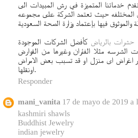
دم خدماتنا المتميزة في رش المبيدات الى
ادق المختلفه حيث تعتمد الشركة على مجموعه
حشرات بالرياض
كأفضل الشركات الموجودة
الشرسه مثلا الفئران وغيرها من القوارض
 اغراض اى منزل او قد تسبب بعض الامراض
اونقلها.
Responder
mani_vanita
17 de mayo de 2019 a l
kashmiri shawls
Buddhist Jewelry
indian jewelry