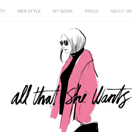
TY
MEN STYLE
MY WORK
PRESS
ABOUT ME