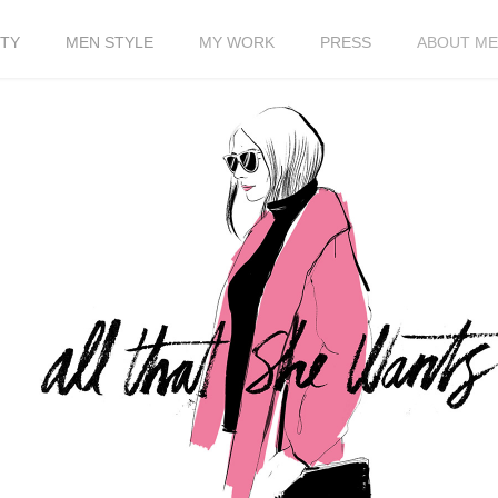
TY
MEN STYLE
MY WORK
PRESS
ABOUT ME