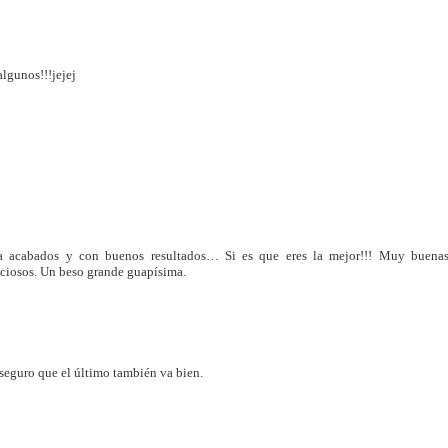
lgunos!!!jejej
a acabados y con buenos resultados… Si es que eres la mejor!!! Muy buena
eciosos. Un beso grande guapísima.
eguro que el último también va bien.