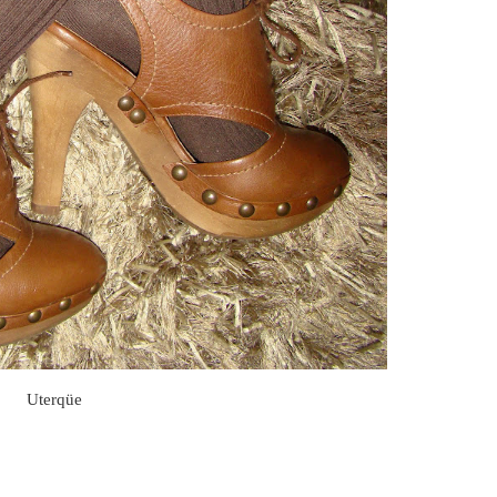
Uterqüe