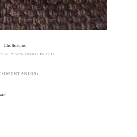
Cholloschic
POR
ALLTHATSHEWANTS
EN
13:11
 COMENTARIOS:
arte!