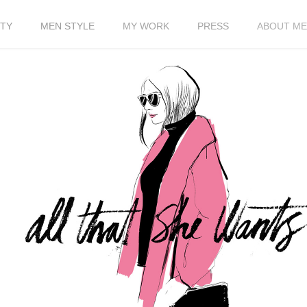
TY
MEN STYLE
MY WORK
PRESS
ABOUT ME