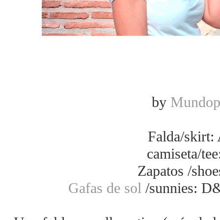
by
Mundop
Falda/skirt
camiseta/te
Zapatos /sho
Gafas de sol
/sunnies: D&