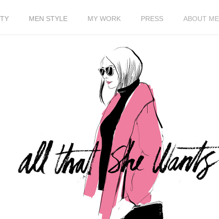
TY
MEN STYLE
MY WORK
PRESS
ABOUT ME