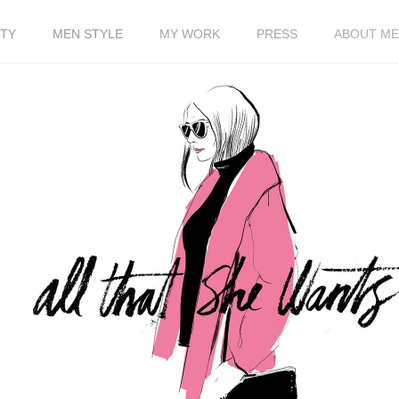
TY
MEN STYLE
MY WORK
PRESS
ABOUT ME