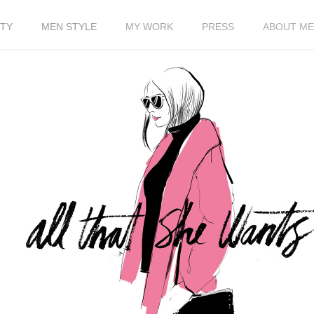
TY
MEN STYLE
MY WORK
PRESS
ABOUT ME