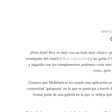
MARTES
¡Hola hola! Hoy os dejo con un look muy clásico: pit
estampado del clutch (
Silvia está tocada
) y las gafas (
M
y jugando con los complementos podemos crear mucho
color...pero
Contaos que Multiópticas ha creado una aplicación e
comunidad ‘gafapasta’ en la que se participa a través 
formar parte de una galería en la que se refleja q