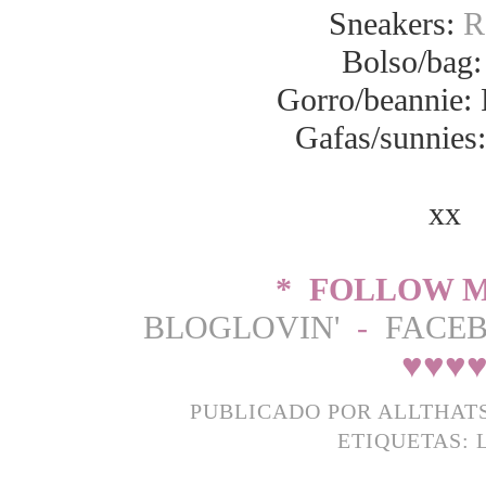
Sneakers:
R
Bolso/bag:
Gorro/beannie:
Gafas/sunnies:
xx
* FOLLOW M
BLOGLOVIN'
-
FACE
♥
♥
♥
PUBLICADO POR
ALLTHAT
ETIQUETAS: