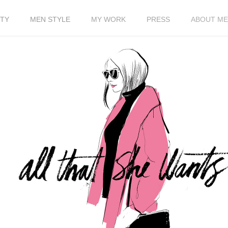
TY
MEN STYLE
MY WORK
PRESS
ABOUT ME