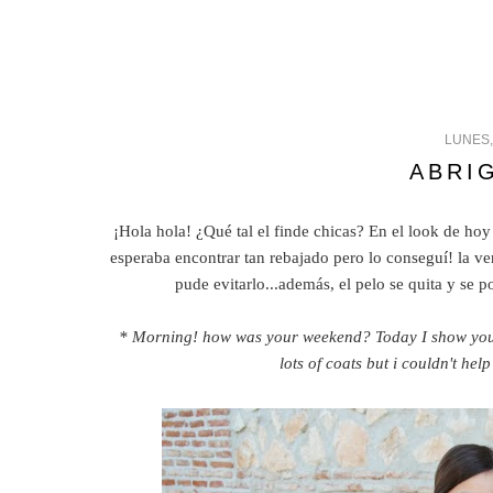
LUNES,
ABRI
¡Hola hola! ¿Qué tal el finde chicas? En el look de h
esperaba encontrar tan rebajado pero lo conseguí! la v
pude evitarlo...además, el pelo se quita y se 
* Morning! how was your weekend? Today I show you a
lots of coats but i couldn't he