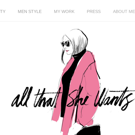
TY
MEN STYLE
MY WORK
PRESS
ABOUT ME