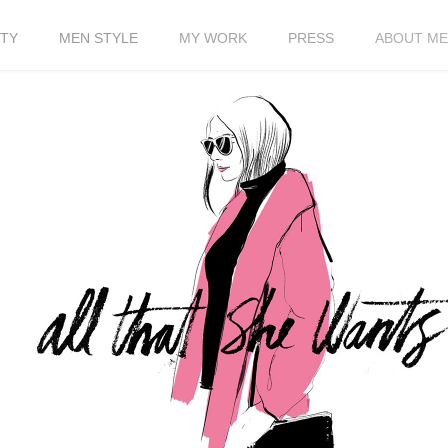
TY
MEN STYLE
MY WORK
PRESS
ABOUT ME