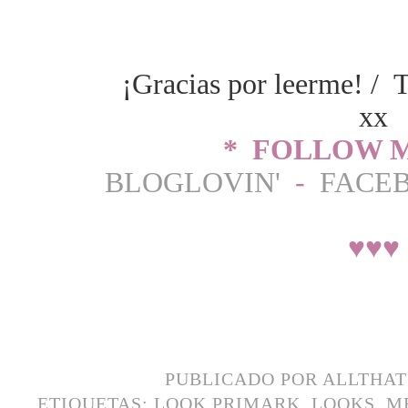
¡Gracias por leerme! / 
xx
* FOLLOW M
BLOGLOVIN'
-
FACE
♥
♥
♥
PUBLICADO POR
ALLTHA
ETIQUETAS:
LOOK PRIMARK
,
LOOKS
,
M