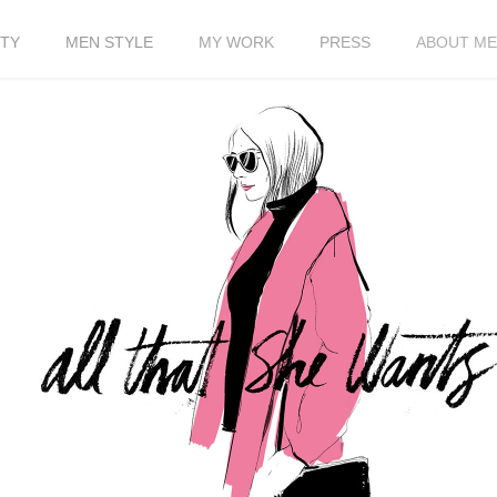
TY
MEN STYLE
MY WORK
PRESS
ABOUT ME