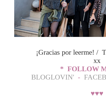
¡Gracias por leerme! / T
xx
* FOLLOW M
BLOGLOVIN'
-
FACE
♥
♥
♥