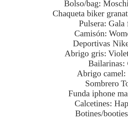
Bolso/bag: Mosch
Chaqueta biker granat
Pulsera: Gala 
Camisón: Wome
Deportivas Nik
Abrigo gris: Viol
Bailarinas:
Abrigo camel:
Sombrero To
Funda iphone mad
Calcetines: Ha
Botines/bootie