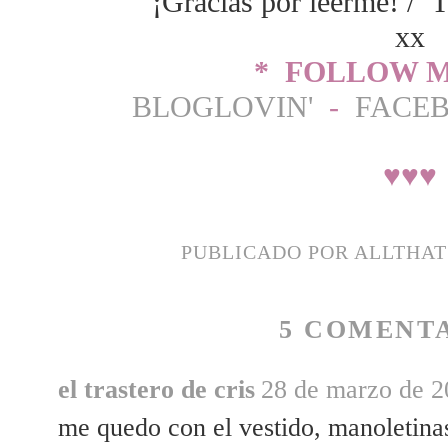
¡Gracias por leerme! / T
xx
* FOLLOW M
BLOGLOVIN'
-
FACE
♥
♥
♥
PUBLICADO POR
ALLTHA
5 COMENTA
el trastero de cris
28 de marzo de 2
me quedo con el vestido, manoletinas