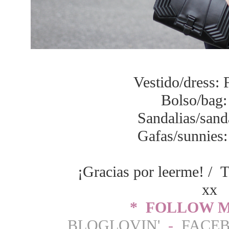
Vestido/dress: 
Bolso/bag:
Sandalias/sand
Gafas/sunnies
¡Gracias por leerme! / T
xx
* FOLLOW M
BLOGLOVIN'
-
FACE