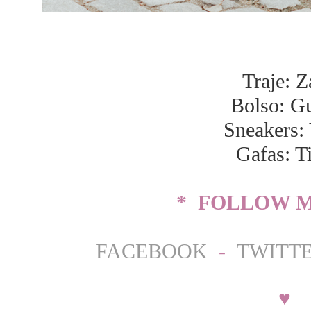
Traje: Z
Bolso: G
Sneakers: 
Gafas: T
* FOLLOW M
FACEBOOK
-
TWITT
♥