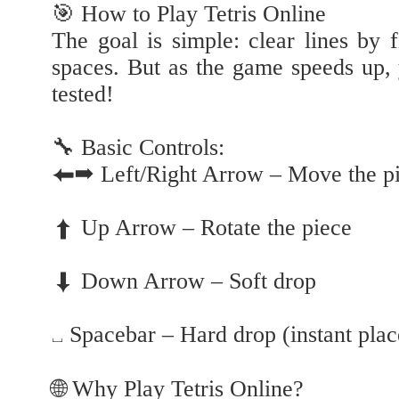
🎯 How to Play Tetris Online
The goal is simple: clear lines by fi
spaces. But as the game speeds up, 
tested!
🔧 Basic Controls:
⬅️➡️ Left/Right Arrow – Move the p
⬆️ Up Arrow – Rotate the piece
⬇️ Down Arrow – Soft drop
␣ Spacebar – Hard drop (instant pla
🌐 Why Play Tetris Online?