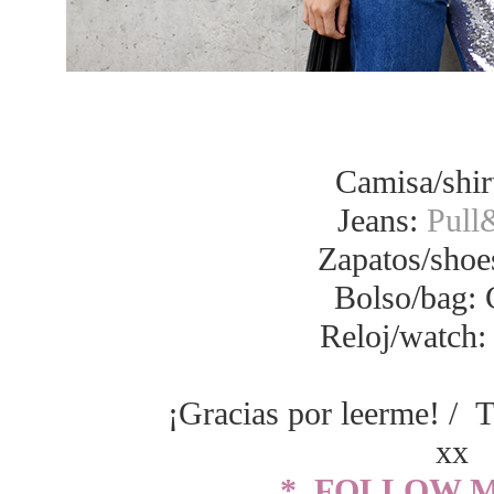
Camisa/shirt
Jeans:
Pull
Zapatos/shoe
Bolso/bag: 
Reloj/watch
¡Gracias por leerme! / T
xx
* FOLLOW M