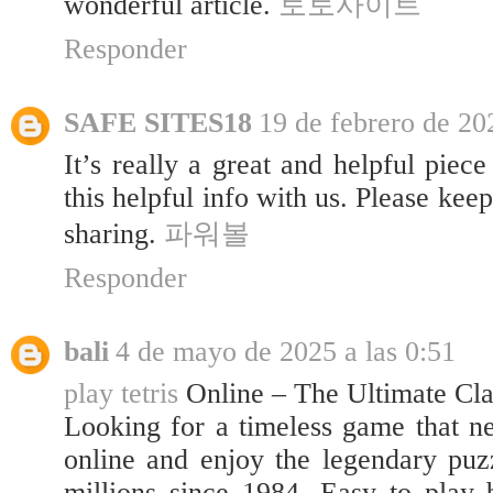
wonderful article.
토토사이트
Responder
SAFE SITES18
19 de febrero de 20
It’s really a great and helpful piec
this helpful info with us. Please keep
sharing.
파워볼
Responder
bali
4 de mayo de 2025 a las 0:51
play tetris
Online – The Ultimate Cl
Looking for a timeless game that ne
online and enjoy the legendary puzz
millions since 1984. Easy to play b